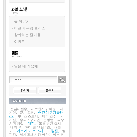
과일 소식!
돌 이야기
어린이 쿠킹 클래스
함께하는 즐거움
이벤트
웹툰
별은 내 가슴에..
태그목록
손님대접용,
서초천사 유치원,
디
어린이쿠킹클래
자인,
군,
초과,
스,
바비스 스토리,
맥주 안주,
외
가집,
용과스무디만드는방법,
파우
매장,
치팩 과일,
돌 라까딴 출시,
베리 류,
2013년 11월 7일,
새롭
아보카도 스프레드,
명절,
고,
캠
핑장,
세계에서 가장 영양가 있는 과