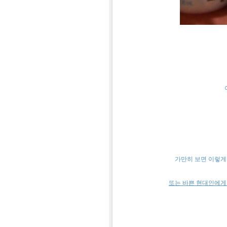
가만히
보면
이렇게
또는
바쁜
현대인에게