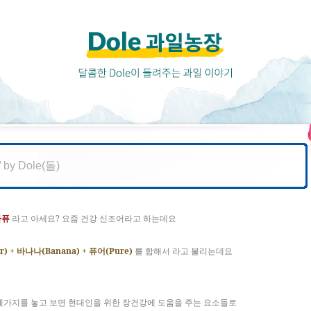
/
by
Dole(돌)
?
바퓨
라고
아세요
요즘
건강
신조어라고
하는데요
r) +
(Banana) +
(Pure)
바나나
퓨어
를
합해서
라고
불리는데요
세가지를
놓고
보면
현대인을
위한
장건강에
도움을
주는
요소들로