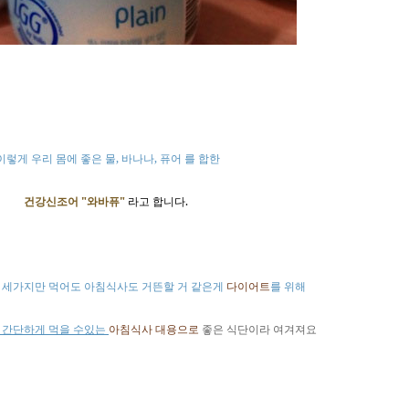
,
,
이렇게
우리
몸에
좋은
물
바나나
퓨어
를
합한
"
"
.
건강신조어
와바퓨
라고
합니다
세가지만
먹어도
아침식사도
거뜬할
거
같은게
다이어트
를
위해
간단하게
먹을
수있는
아침식사
대용으로
좋은
식단이라
여겨져요