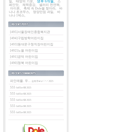
생후 6개월,
일,
태양의 기운,
스
페인맛,
체력증강,
셀러리 천연팩,
아이폰,
축제 속 Dole을 찾아라,
바
나나 초코무스,
영양만점 과일,
바
나나 1박스,
최근에 올라온 글
[495]서울장애인종합복지관
[494]구립방학어린이집
[493]동대문구청직장어린이집
[492]노을 어린이집
[491]공덕 어린이집
[490]청북 어린이집
최근에 달린 댓글
파인애플. 우...
김희주♥•ɞ•♡^.^ 2025
555
fnfOzvSR 2025
555
fnfOzvSR 2025
555
fnfOzvSR 2025
555
fnfOzvSR 2025
555
fnfOzvSR 2025