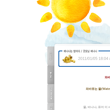
2011/01/05 18:04
COVER
와
BLOG
(Wate
와바퓨는
물
TOP
FACEBOOK
,
,
물
바나나
퓨어
이