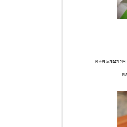
몸속의 노폐물제거에 
장