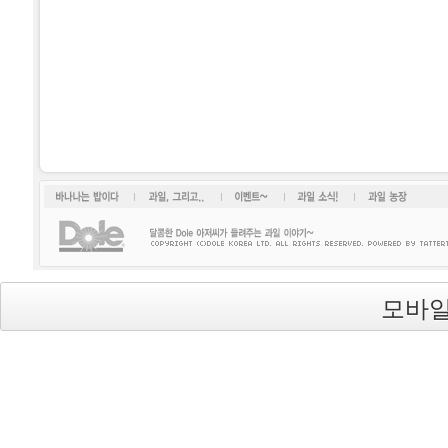
바나나는 밥이다
과일, 그리고...
이벤트~
과일소식!
과일 농장
모바일
Dole(돌)
's Blog is powered by
Textcube
/ Designed by
qwer999
from
DesignMyself.net
background image from
uvavu