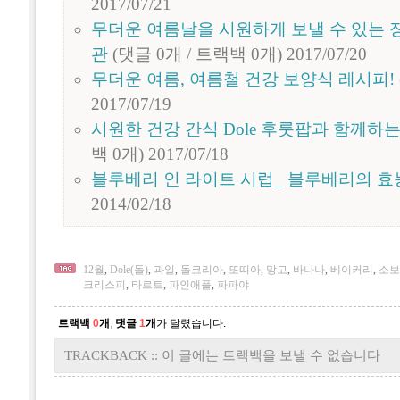
2017/07/21
무더운 여름날을 시원하게 보낼 수 있는 
관
(댓글 0개 / 트랙백 0개)
2017/07/20
무더운 여름, 여름철 건강 보양식 레시피!
2017/07/19
시원한 건강 간식 Dole 후룻팝과 함께하
백 0개)
2017/07/18
블루베리 인 라이트 시럽_ 블루베리의 효
2014/02/18
12월
,
Dole(돌)
,
과일
,
돌코리아
,
또띠아
,
망고
,
바나나
,
베이커리
,
소보
크리스피
,
타르트
,
파인애플
,
파파야
트랙백
0
개
,
댓글
1
개
가 달렸습니다.
TRACKBACK :: 이 글에는 트랙백을 보낼 수 없습니다