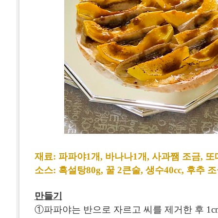
재료: 파파야1개, 바나나1개, 사과쨈 조금, 
소스: 흑설탕80g, 꿀 2큰술, 생수40cc, 후추 
만들기
①파파야는 반으로 자르고 씨를 제거한 후 1c