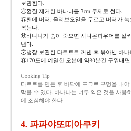
보관한다.
④껍질 제거한 바나나를 3cm 두께로 썬다.
⑤팬에 버터, 올리브오일을 두르고 버터가 녹
볶는다.
⑥바나나가 숨이 죽으면 시나몬파우더를 살짝
낸다.
⑦냉장 보관한 타르트르 꺼낸 후 볶아낸 바나나
⑧170도에 예열한 오븐에 약30분간 구워내면
Cooking Tip
타르트를 만든 후 바닥에 포크로 구멍을 내야
막을 수 있다. 바나나는 너무 익은 것을 사용
에 조심해야 한다.
4. 파파야또띠아쿠키