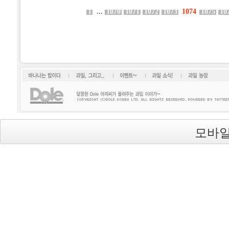
1
...
1070
1071
1072
1073
1074
1075
10
바나나는 밥이다
과일, 그리고...
이벤트~
과일소식!
과일 농장
모바일
Dole(돌)
's Blog is powered by
Textcube
/ Designed by
qwer999
from
DesignMyself.net
background image from
uvavu