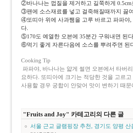
②바나나는 껍질을 제거하고 길쭉하게 0.5cm
③팬에 소스재료를 넣고 걸죽해질때까지 끓여
④또띠아 위에 사과쨈을 고루 바르고 파파야,
다.
⑤170도 예열한 오븐에 35분간 구워내면 된다
⑥먹기 좋게 자른다음에 소스를 뿌려주면 된다
Cooking Tip
파파야, 바나나는 얇게 썰면 오븐에서 타버리
요하다. 또띠아에 크기는 적당한 것을 고르고
사용할 경우 궁합이 안맞어 맛이 변하기 때문
"Fruits and Joy" 카테고리의 다른 글
서울 근교 글램핑장 추천, 경기도 양평 