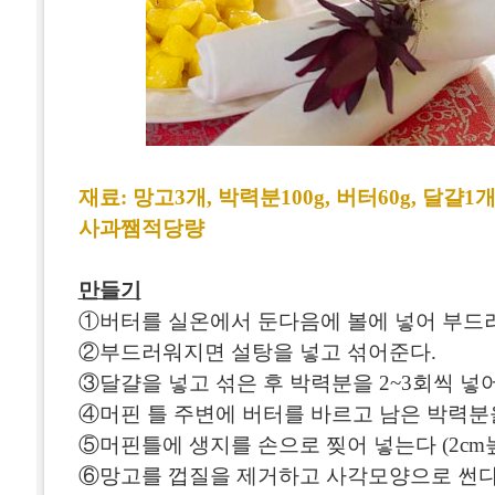
재료: 망고3개, 박력분100g, 버터60g, 달걀1
사과쨈적당량
만들기
①버터를 실온에서 둔다음에 볼에 넣어 부드
②부드러워지면 설탕을 넣고 섞어준다.
③달걀을 넣고 섞은 후 박력분을 2~3회씩 넣
④머핀 틀 주변에 버터를 바르고 남은 박력분
⑤머핀틀에 생지를 손으로 찢어 넣는다 (2cm
⑥망고를 껍질을 제거하고 사각모양으로 썬다. (