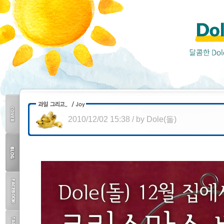
2010/12/02 15:38
/
by
Dole(돌)
COVER
BLOG
TOP
FACEBOOK