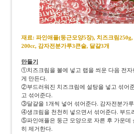
재료: 파인애플(둥근모양5장), 치즈크림250g,
200cc, 감자전분가루3큰술, 달걀3개
만들기
①치즈크림을 볼에 넣고 랩을 씌운 다음 전자
게 만든다.
②부드러워진 치즈크림에 설탕을 넣고 섞어준다
고 섞어준다.
③달걀을 1개씩 넣어 섞어준다. 감자전분가루
④생크림을 천천히 넣으면서 섞어준다. 부드
⑤파인애플은 둥근 모양으로 자른 후 가운데
히 제거한다.