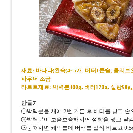
재료: 바나나(완숙)4~5개, 버터1큰술, 올리브
파우더 조금
타르트재료: 박력분300g, 버터170g, 설탕90g
만들기
①박력분을 채에 2번 거른 후 버터를 넣고 손
②박력분이 보슬보슬해지면 설탕을 넣고 달걀
③뭉쳐지면 케익틀에 버터를 살짝 바르고 0.5