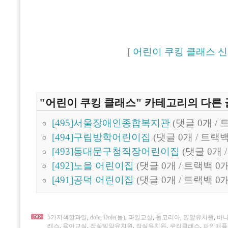
[
어린이 쿠킹 클래스 
"어린이 쿠킹 클래스" 카테고리의 다른 
[495]서울장애인종합복지관
(댓글 0개 / 
[494]구립방학어린이집
(댓글 0개 / 트랙백
[493]동대문구청직장어린이집
(댓글 0개 
[492]노을 어린이집
(댓글 0개 / 트랙백 0개
[491]공덕 어린이집
(댓글 0개 / 트랙백 0개
5가지색깔과일
,
dole
,
Dole(돌)
,
과일교실
,
돌코리아
,
밀알유치원
,
바
래스
,
육아교실
,
잠실밀알유치원
,
잠실유치원
,
쿠킹클래스
,
파인애플