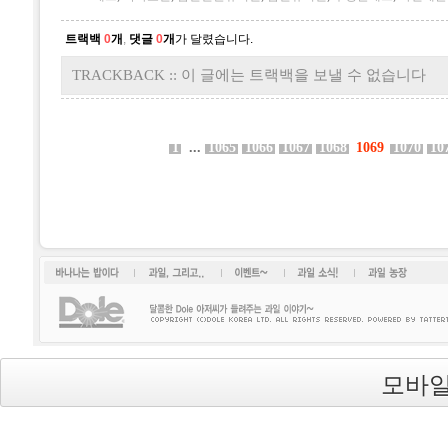
트랙백
0
개
,
댓글
0
개
가 달렸습니다.
TRACKBACK :: 이 글에는 트랙백을 보낼 수 없습니다
1
...
1065
1066
1067
1068
1069
1070
10
바나나는 밥이다
과일, 그리고...
이벤트~
과일소식!
과일 농장
모바일