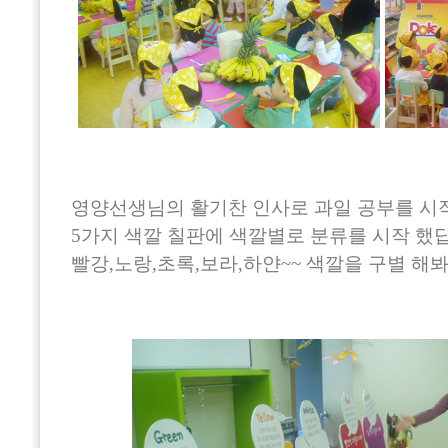
영양선생님의 활기찬 인사로 과일 공부를 시작
5가지 색깔 칠판에 색깔별로 분류를 시작 했
빨강,노랑,초록,보라,하얀~~ 색깔을 구별 해봐