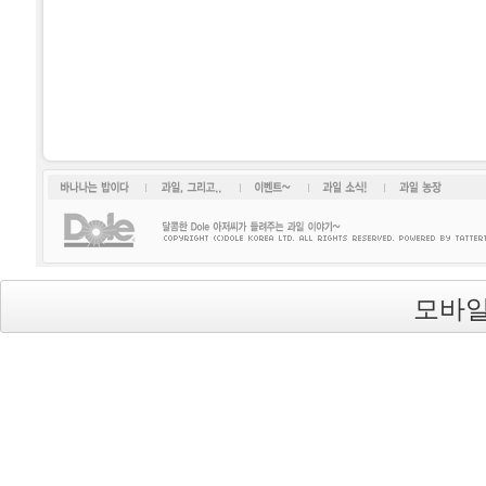
바나나는 밥이다
과일, 그리고...
이벤트~
과일소식!
과일 농장
모바일
Dole(돌)
's Blog is powered by
Textcube
/ Designed by
qwer999
from
DesignMyself.net
background image from
uvavu