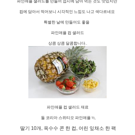
파인애플 샐러드를 만들어 접시에 담아 먹는 것도 맛있지만
컵에 담아서 먹어보니 시각적인 느낌도 나고 색다르네요
특별한 날에 만들어도 좋을
파인애플 컵 샐러드
상큼 상큼 달콤합니다
..
파인애플 컵 샐러드 재료
돌 코리아 스위티오 파인애플 ½
,
딸기
10
개
,
옥수수 콘 한 컵
,
어린 잎채소 한 팩