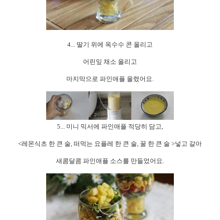
4...
딸기 위에 옥수수 콘 올리고
어린잎 채소 올리고
마지막으로 파인애플 올렸어요
.
5...
미니 믹서에 파인애플 적당히 담고
,
<
레몬식초 한 큰 술
,
떠먹는 요플레 한 큰 술
,
꿀 한 큰 술
>
넣고 갈아
새콤달콤 파인애플 소스를 만들었어요
.