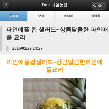
Dole 과일농장
검색
글목록
댓글
트랙백
방명록
파인애플 컵 샐러드~상큼달큼한 파인애
플 요리
2016/01/29 14:27
파인애플
컵
샐러드
~
상큼달큼한
파인애
플
요리