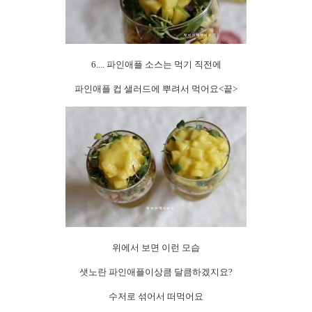
6....
파인애플 소스는 먹기 직전에
파인애플 컵 샐러드에 뿌려서 먹어요
<
끝
>
위에서 보면 이런 모습
샛노란 파인애플이
상큼 달큼하겠지요
?
수저로 섞어서 떠먹어요