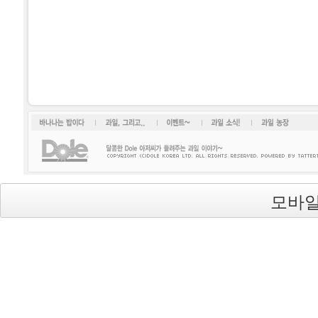
바나나는 밥이다
과일, 그리고...
이벤트~
과일소식!
과일 농장
모바일
Dole(돌)
's Blog is powered by
Textcube
/ Designed by
qwer999
from
DesignMyself.net
background image from
uvavu