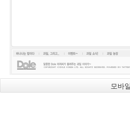
바나나는 밥이다
과일, 그리고...
이벤트~
과일소식!
과일 농장
모바일
Dole(돌)
's Blog is powered by
Textcube
/ Designed by
qwer999
from
DesignMyself.net
background image from
uvavu