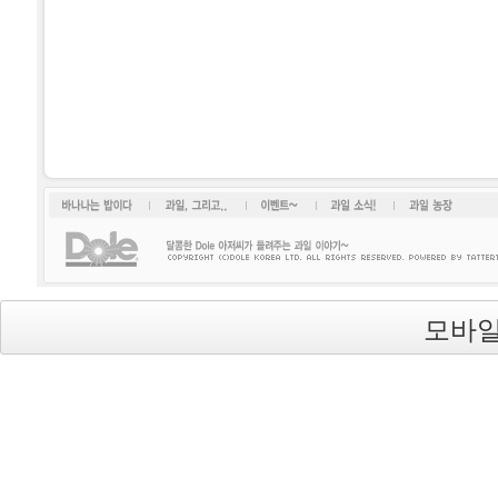
바나나는 밥이다
과일, 그리고...
이벤트~
과일소식!
과일 농장
모바일
Dole(돌)
's Blog is powered by
Textcube
/ Designed by
qwer999
from
DesignMyself.net
background image from
uvavu