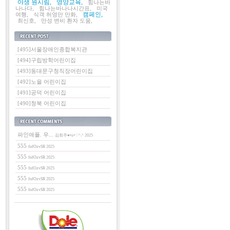
야생 원시림,
영양교육,
힘나는바
나나다,
힘나는바나나시간표,
미국
캠페인,
여행,
식객 허영만 만화,
최신호,
만성 변비 환자 도움,
최근에 올라온 글
[495]서울장애인종합복지관
[494]구립방학어린이집
[493]동대문구청직장어린이집
[492]노을 어린이집
[491]공덕 어린이집
[490]청북 어린이집
최근에 달린 댓글
파인애플. 우...
김희주♥•ɞ•♡^.^ 2025
555
fnfOzvSR 2025
555
fnfOzvSR 2025
555
fnfOzvSR 2025
555
fnfOzvSR 2025
555
fnfOzvSR 2025