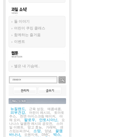
과일 소식!
돌 이야기
어린이 쿠킹 클래스
함께하는 즐거움
이벤트
웹툰
별은 내 가슴에..
태그목록
뉴질랜드,
근육 성장,
매콤새콤,
피부건강,
어린이 레시피,
토마토
주스,
천연 아이스크림 메이커,
야
팔로우,
안토시아닌,
채 요리,
요
나나스 달콤한 레시피 공모전,
스마
일 이벤트,
망고 효능,
가래떡,
센
소망,
꿀잼
스있는피크닉,
양념,
바나나,
박스,
오렌지색,
DMC,